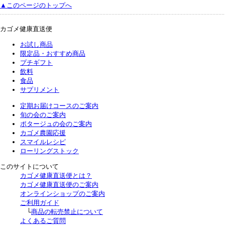
▲このページのトップへ
カゴメ健康直送便
お試し商品
限定品・おすすめ商品
プチギフト
飲料
食品
サプリメント
定期お届けコースのご案内
旬の会のご案内
ポタージュの会のご案内
カゴメ農園応援
スマイルレシピ
ローリングストック
このサイトについて
カゴメ健康直送便とは？
カゴメ健康直送便のご案内
オンラインショップのご案内
ご利用ガイド
└
商品の転売禁止について
よくあるご質問